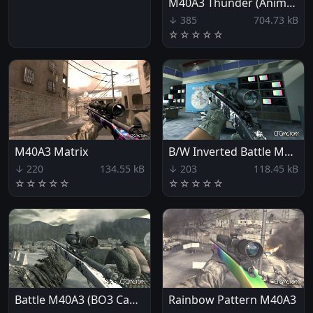
M40A3 Thunder (Animated)
↓ 385
704.73 kB
☆
☆
☆
☆
☆
M40A3 Matrix
B/W Inverted Battle M40A3 (BO3 Camo)
↓ 220
134.55 kB
↓ 203
118.45 kB
☆
☆
☆
☆
☆
☆
☆
☆
☆
☆
Battle M40A3 (BO3 Camo)
Rainbow Pattern M40A3