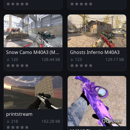
☆
☆
☆
☆
☆
☆
☆
☆
☆
☆
Snow Camo M40A3 (MW3 & Ghosts)
Ghosts Inferno M40A3
↓ 120
128.44 kB
↓ 123
129.17 kB
☆
☆
☆
☆
☆
☆
☆
☆
☆
☆
printstream
↓ 218
162.28 kB
☆
☆
☆
☆
☆