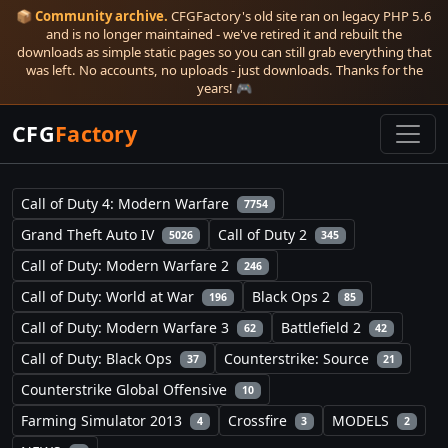
📦
Community archive.
CFGFactory's old site ran on legacy PHP 5.6
and is no longer maintained - we've retired it and rebuilt the
downloads as simple static pages so you can still grab everything that
was left. No accounts, no uploads - just downloads. Thanks for the
years! 🎮
CFG
Factory
Call of Duty 4: Modern Warfare
7754
Grand Theft Auto IV
Call of Duty 2
5026
345
Call of Duty: Modern Warfare 2
246
Call of Duty: World at War
Black Ops 2
196
85
Call of Duty: Modern Warfare 3
Battlefield 2
62
42
Call of Duty: Black Ops
Counterstrike: Source
37
21
Counterstrike Global Offensive
10
Farming Simulator 2013
Crossfire
MODELS
4
3
2