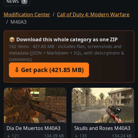
NEWS
1
Modification Center
Call of Duty 4: Modern Warfare
M40A3
📦 Download this whole category as one ZIP
162 items · 421.85 MB · includes files, screenshots and
metadata (JSON + Markdown + SQL, with descriptions &
comments)
⇩ Get pack (421.85 MB)
Dia De Muertos M40A3
Skulls and Roses M40A3
↓ 121
134.39 kB
↓ 135
134.24 kB