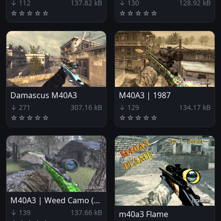
↓ 112
137.82 kB
↓ 130
128.92 kB
☆
☆
☆
☆
☆
☆
☆
☆
☆
☆
Damascus M40A3
M40A3 | 1987
↓ 271
307.16 kB
↓ 129
134.17 kB
☆
☆
☆
☆
☆
☆
☆
☆
☆
☆
M40A3 | Weed Camo (Ghosts Original)
↓ 139
137.66 kB
m40a3 Flame