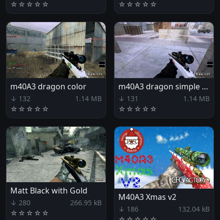
☆
☆
☆
☆
☆
☆
☆
☆
☆
☆
m40A3 dragon color
m40A3 dragon simple white
↓ 132
1.14 MB
↓ 131
1.14 MB
☆
☆
☆
☆
☆
☆
☆
☆
☆
☆
Matt Black with Gold
M40A3 Xmas v2
↓ 280
266.95 kB
↓ 186
132.04 kB
☆
☆
☆
☆
☆
☆
☆
☆
☆
☆