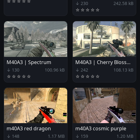
☆
☆
☆
☆
☆
↓ 230
242.58 kB
☆
☆
☆
☆
☆
M40A3 | Spectrum
M40A3 | Cherry Blossom
↓ 130
100.96 kB
↓ 242
108.13 kB
☆
☆
☆
☆
☆
☆
☆
☆
☆
☆
m40A3 red dragon
m40A3 cosmic purple
↓ 148
1.17 MB
↓ 159
1.20 MB