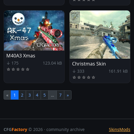
M40A3 Xmas
↓ 175
123.04 kB
Christmas Skin
☆
☆
☆
☆
☆
↓ 333
161.91 kB
☆
☆
☆
☆
☆
«
1
2
3
4
5
…
7
»
CFG
Factory
© 2026 · community archive
Skins
Mods