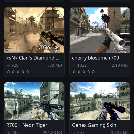
>sN< Clan's Diamond R700
cherry blosome r700
↓ 928
1.38 MB
↓ 1322
2.18 MB
☆
☆
☆
☆
☆
☆
☆
☆
☆
☆
R700 | Neon Tiger
Genex Gaming Skin
↓ 487
291.88 kB
↓ 357
30.33 kB