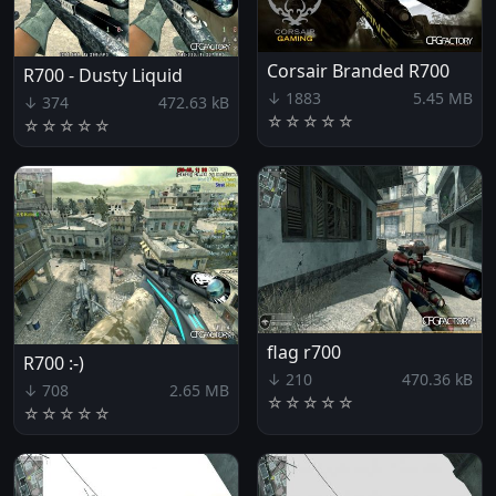
Corsair Branded R700
R700 - Dusty Liquid
↓ 1883
5.45 MB
↓ 374
472.63 kB
☆
☆
☆
☆
☆
☆
☆
☆
☆
☆
flag r700
R700 :-)
↓ 210
470.36 kB
↓ 708
2.65 MB
☆
☆
☆
☆
☆
☆
☆
☆
☆
☆