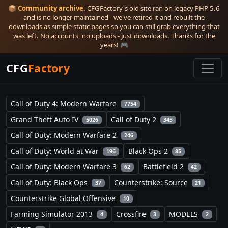
📦
Community archive.
CFGFactory's old site ran on legacy PHP 5.6
and is no longer maintained - we've retired it and rebuilt the
downloads as simple static pages so you can still grab everything that
was left. No accounts, no uploads - just downloads. Thanks for the
years! 🎮
CFG
Factory
Call of Duty 4: Modern Warfare
7754
Grand Theft Auto IV
Call of Duty 2
5026
345
Call of Duty: Modern Warfare 2
246
Call of Duty: World at War
Black Ops 2
196
85
Call of Duty: Modern Warfare 3
Battlefield 2
62
42
Call of Duty: Black Ops
Counterstrike: Source
37
21
Counterstrike Global Offensive
10
Farming Simulator 2013
Crossfire
MODELS
4
3
2