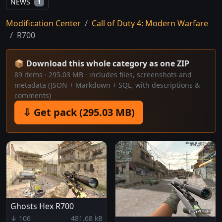
NEWS
1
Modification Center
Call of Duty 4: Modern Warfare
R700
📦 Download this whole category as one ZIP
89 items · 295.03 MB · includes files, screenshots and
metadata (JSON + Markdown + SQL, with descriptions &
comments)
⇩ Get pack (295.03 MB)
Ghosts Hex R700
↓ 106
481.68 kB