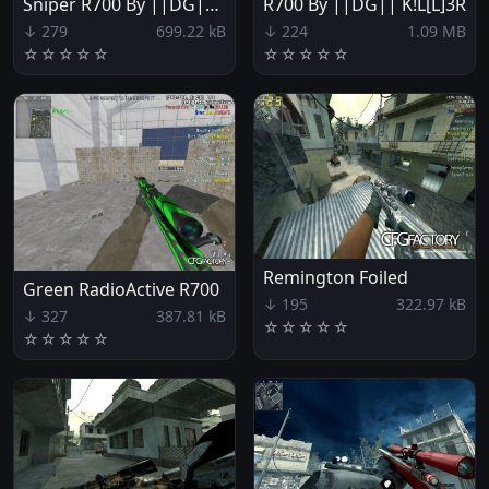
Sniper R700 By ||DG|| K!L[L]3R
R700 By ||DG|| K!L[L]3R
↓ 279
699.22 kB
↓ 224
1.09 MB
☆
☆
☆
☆
☆
☆
☆
☆
☆
☆
Remington Foiled
Green RadioActive R700
↓ 195
322.97 kB
↓ 327
387.81 kB
☆
☆
☆
☆
☆
☆
☆
☆
☆
☆