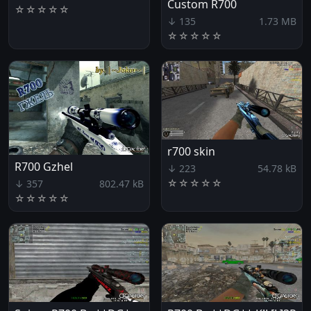
Custom R700
☆
☆
☆
☆
☆
↓ 135
1.73 MB
☆
☆
☆
☆
☆
r700 skin
R700 Gzhel
↓ 223
54.78 kB
☆
☆
☆
☆
☆
↓ 357
802.47 kB
☆
☆
☆
☆
☆