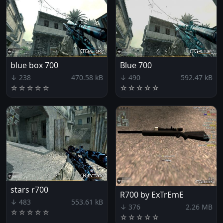
blue box 700
Blue 700
↓ 238
470.58 kB
↓ 490
592.47 kB
☆
☆
☆
☆
☆
☆
☆
☆
☆
☆
stars r700
R700 by ExTrEmE
↓ 483
553.61 kB
↓ 376
2.26 MB
☆
☆
☆
☆
☆
☆
☆
☆
☆
☆