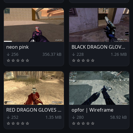
neon pink
BLACK DRAGON GLOVES MARINES
↓ 256
356.37 kB
↓ 228
1.26 MB
☆
☆
☆
☆
☆
☆
☆
☆
☆
☆
RED DRAGON GLOVES OPFOR
opfor | Wireframe
↓ 252
1.35 MB
↓ 280
58.92 kB
☆
☆
☆
☆
☆
☆
☆
☆
☆
☆