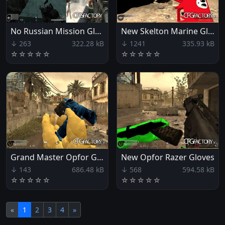
No Russian Mission Gloves
New Skelton Marine Gloves
↓ 263
322.28 kB
↓ 1241
335.93 kB
☆
☆
☆
☆
☆
☆
☆
☆
☆
☆
Grand Master Opfor Gloves
New Opfor Razer Gloves
↓ 143
686.48 kB
↓ 568
594.58 kB
☆
☆
☆
☆
☆
☆
☆
☆
☆
☆
«
1
2
3
4
»