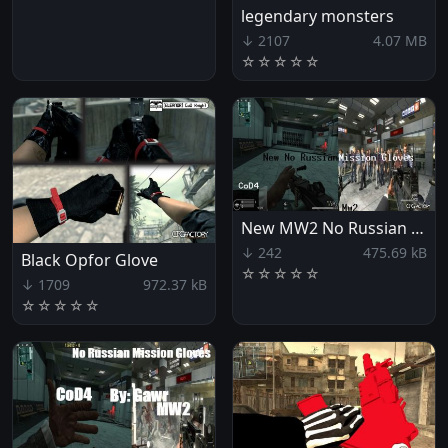
legendary monsters
↓ 2107
4.07 MB
☆
☆
☆
☆
☆
New MW2 No Russian Mission Marine Gloves for CoD4
↓ 242
475.69 kB
Black Opfor Glove
☆
☆
☆
☆
☆
↓ 1709
972.37 kB
☆
☆
☆
☆
☆