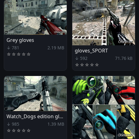
Grey gloves
↓ 781
2.19 MB
gloves_SPORT
☆
☆
☆
☆
☆
↓ 592
71.76 kB
☆
☆
☆
☆
☆
Watch_Dogs edition gloves
↓ 985
1.39 MB
☆
☆
☆
☆
☆