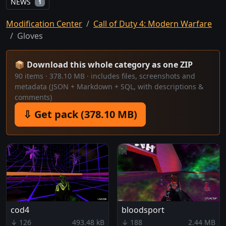
NEWS
1
Modification Center
Call of Duty 4: Modern Warfare
Gloves
📦 Download this whole category as one ZIP
90 items · 378.10 MB · includes files, screenshots and
metadata (JSON + Markdown + SQL, with descriptions &
comments)
⇩ Get pack (378.10 MB)
cod4
bloodsport
↓ 126
493.48 kB
↓ 188
2.44 MB