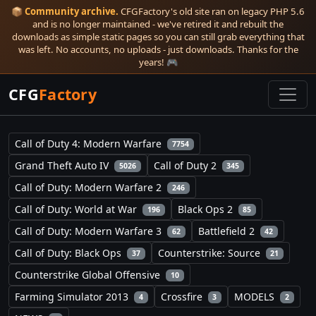
📦
Community archive.
CFGFactory's old site ran on legacy PHP 5.6
and is no longer maintained - we've retired it and rebuilt the
downloads as simple static pages so you can still grab everything that
was left. No accounts, no uploads - just downloads. Thanks for the
years! 🎮
CFG
Factory
Call of Duty 4: Modern Warfare
7754
Grand Theft Auto IV
Call of Duty 2
5026
345
Call of Duty: Modern Warfare 2
246
Call of Duty: World at War
Black Ops 2
196
85
Call of Duty: Modern Warfare 3
Battlefield 2
62
42
Call of Duty: Black Ops
Counterstrike: Source
37
21
Counterstrike Global Offensive
10
Farming Simulator 2013
Crossfire
MODELS
4
3
2