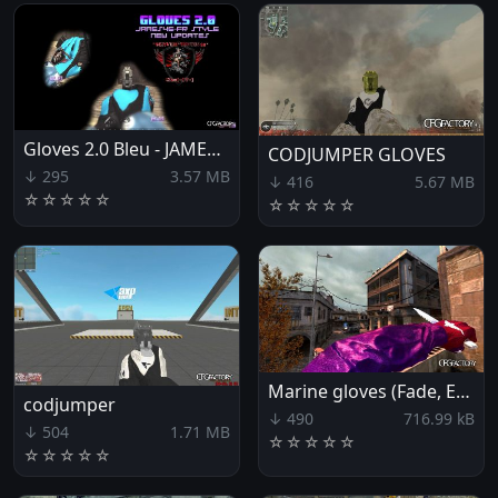
Gloves 2.0 Bleu - JAMES45-FR
CODJUMPER GLOVES
↓ 295
3.57 MB
↓ 416
5.67 MB
☆
☆
☆
☆
☆
☆
☆
☆
☆
☆
Marine gloves (Fade, Eagle, Stars)
codjumper
↓ 490
716.99 kB
↓ 504
1.71 MB
☆
☆
☆
☆
☆
☆
☆
☆
☆
☆